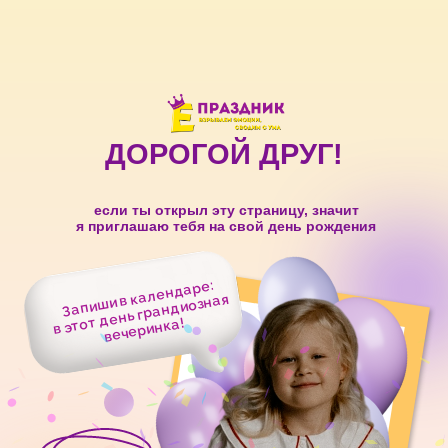
ДОРОГОЙ ДРУГ!
если ты открыл эту страницу, значит
я приглашаю тебя на свой день рождения
Запиши в календаре:
в этот день грандиозная
вечеринка!