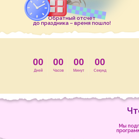
Обратный отсчет
до праздника – время пошло!
00
00
00
00
Дней
Часов
Минут
Секунд
Чт
Мы под
программ