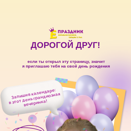
ДОРОГОЙ ДРУГ!
если ты открыл эту страницу, значит
я приглашаю тебя на свой день рождения
Запиши в календаре:
в этот день грандиозная
вечеринка!