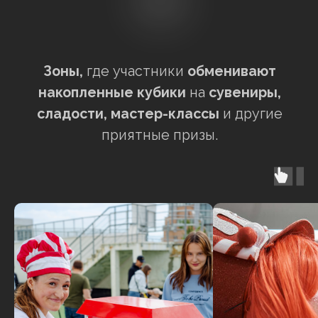
02
портфолио компании
Е-Праздник
Ваш персональный менеджер
Виктория:
+7 (900) 202-77-70
Создаем события с 2012 года