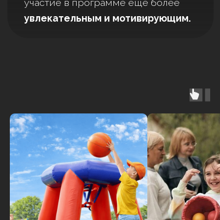
Е
-
П
Р
А
З
Д
Н
И
К
А
О
"
Е
З
О
Ц
М
"
П
р
е
д
в
а
р
и
т
е
л
ь
н
а
я
с
м
е
т
а
п
р
а
з
д
н
и
к
а
в
G
o
o
g
l
e
-
т
а
б
л
и
ц
е
ознакомиться с деталями
и внести комментарии