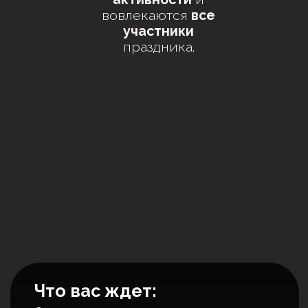
я
р
м
а
р
к
а
н
а
г
р
а
д