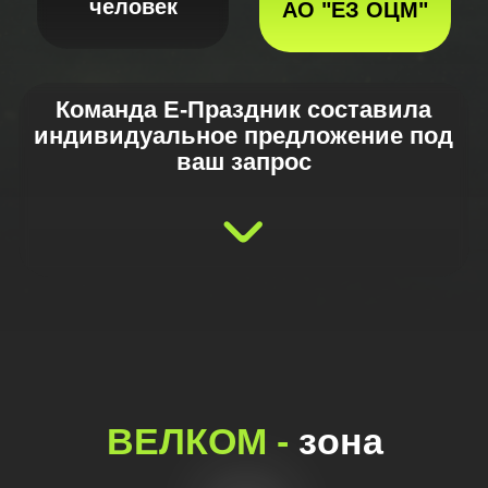
В
Е
Л
К
О
М
-
з
о
н
а
Интерактивное пространство, где гостей
встречают
ростовые и надувные
персонажи. Участники знакомятся с
площадкой,
включаются в активности
велком-зоны и принимают
участие в
интерактивах
.