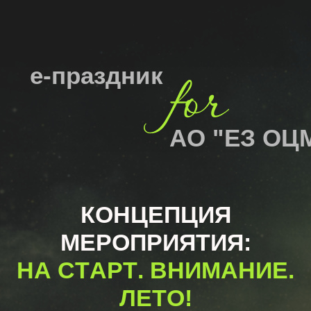
е
-
п
р
а
з
д
н
и
к
А
О
"
Е
З
О
Ц
М
"
К
О
Н
Ц
Е
П
Ц
И
Я
М
Е
Р
О
П
Р
И
Я
Т
И
Я
:
Н
А
С
Т
А
Р
Т
.
В
Н
И
М
А
Н
И
Е
.
Л
Е
Т
О
!
Все материалы по празднику в одном
месТЕ