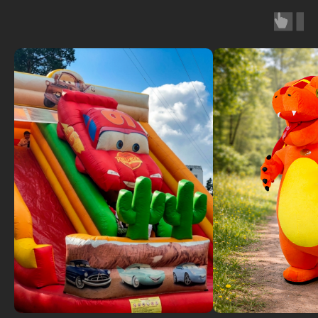
в
о
в
л
е
к
а
ю
т
с
я
в
с
е
у
ч
а
с
т
н
и
к
и
п
р
а
з
д
н
и
к
а
.
Что вас ждет:
Основная программа строится на
прохождении активных
спортивных локаций
, где участники
выполняют задания
разного
уровня сложности и
зарабатывают
специальные кубики
.